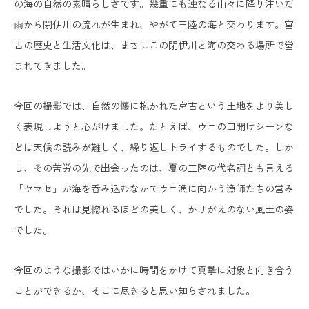
の海の自然の素晴らしさです。幾重にも連なる山々に降り注いだ
雨から閉伊川の流れが生まれ、やがて三陸の海と交わります。宮
古の歴史と生活文化は、まさにこの閉伊川と海の交わる場所で営
まれてきました。
今回の撮影では、自然の懐に抱かれた宮古という土地をより美し
く表現しようと心がけました。たとえば、ウニの口開けシーンな
どは天候の読みが難しく、繰り返しトライするものでした。しか
し、その苦労の先で出会ったのは、夏の三陸の代名詞とも言える
「ヤマセ」が海を呑み込むなかでウニ漁に向かう漁師たちの営み
でした。それは見惚れるほどの美しく、かけがえのない風土の姿
でした。
今回のような撮影ではいかに時間をかけて真摯に対象と向き合う
ことができるか、そこに尽きると思い知らされました。