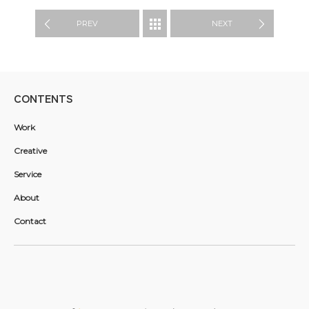
Work
PREV
NEXT
CONTENTS
Work
Creative
Service
About
Contact