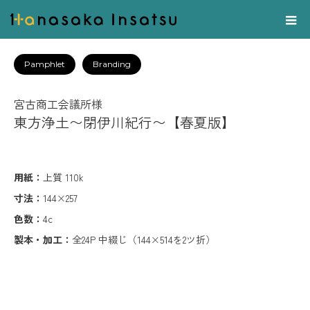
Pamphlet
Branding
宮古商工会議所様
東方浄土〜閉伊川紀行〜【春夏版】
用紙：
上質 110k
寸法：
144×257
色数：
4c
製本・加工：
全24P 中綴じ（144×514を2ツ折）